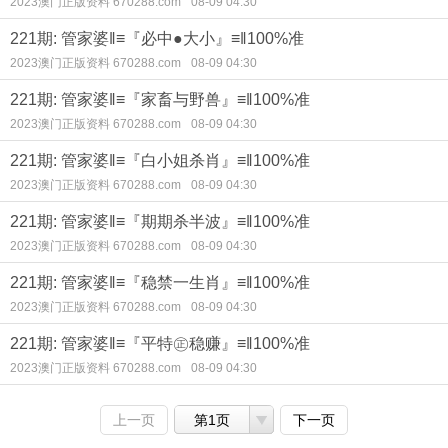
2023澳门正版资料 670288.com
08-09 04:30
221期: 管家婆‖≡『必中●大小』≡‖100%准
2023澳门正版资料 670288.com
08-09 04:30
221期: 管家婆‖≡『家畜与野兽』≡‖100%准
2023澳门正版资料 670288.com
08-09 04:30
221期: 管家婆‖≡『白小姐杀肖』≡‖100%准
2023澳门正版资料 670288.com
08-09 04:30
221期: 管家婆‖≡『期期杀半波』≡‖100%准
2023澳门正版资料 670288.com
08-09 04:30
221期: 管家婆‖≡『稳禁一生肖』≡‖100%准
2023澳门正版资料 670288.com
08-09 04:30
221期: 管家婆‖≡『平特㊣稳赚』≡‖100%准
2023澳门正版资料 670288.com
08-09 04:30
上一页
第1页
下一页