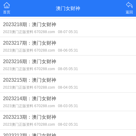
澳门女财神
首页
返回
2023218期：澳门女财神
2023澳门正版资料 670288.com
08-07 05:31
2023217期：澳门女财神
2023澳门正版资料 670288.com
08-06 05:31
2023216期：澳门女财神
2023澳门正版资料 670288.com
08-05 05:31
2023215期：澳门女财神
2023澳门正版资料 670288.com
08-04 05:31
2023214期：澳门女财神
2023澳门正版资料 670288.com
08-03 05:31
2023213期：澳门女财神
2023澳门正版资料 670288.com
08-02 05:31
2023212期：澳门女财神