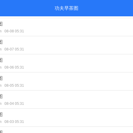
功夫早茶图
图
m
08-08 05:31
图
m
08-07 05:31
图
m
08-06 05:31
图
m
08-05 05:31
图
m
08-04 05:31
图
m
08-03 05:31
图