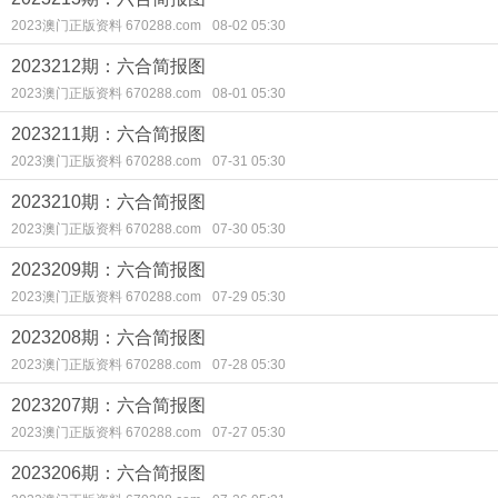
2023澳门正版资料 670288.com
08-02 05:30
2023212期：六合简报图
2023澳门正版资料 670288.com
08-01 05:30
2023211期：六合简报图
2023澳门正版资料 670288.com
07-31 05:30
2023210期：六合简报图
2023澳门正版资料 670288.com
07-30 05:30
2023209期：六合简报图
2023澳门正版资料 670288.com
07-29 05:30
2023208期：六合简报图
2023澳门正版资料 670288.com
07-28 05:30
2023207期：六合简报图
2023澳门正版资料 670288.com
07-27 05:30
2023206期：六合简报图