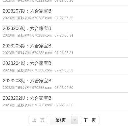
2023澳门正版资料 670288.com
07-28 05:30
2023207期：六合家宝B
2023澳门正版资料 670288.com
07-27 05:30
2023206期：六合家宝B
2023澳门正版资料 670288.com
07-26 05:31
2023205期：六合家宝B
2023澳门正版资料 670288.com
07-26 05:31
2023204期：六合家宝B
2023澳门正版资料 670288.com
07-24 05:30
2023203期：六合家宝B
2023澳门正版资料 670288.com
07-23 05:30
2023202期：六合家宝B
2023澳门正版资料 670288.com
07-22 05:30
上一页
第1页
下一页