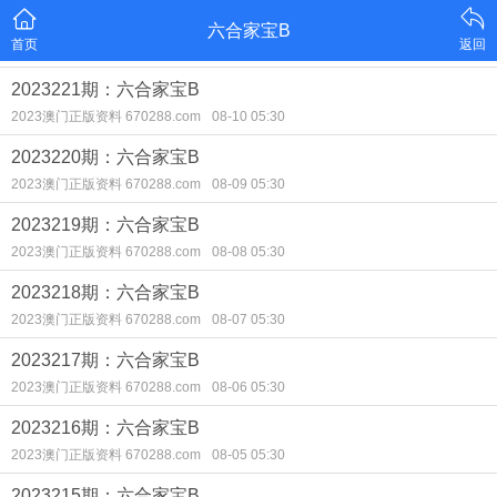
六合家宝B
首页
返回
2023221期：六合家宝B
2023澳门正版资料 670288.com
08-10 05:30
2023220期：六合家宝B
2023澳门正版资料 670288.com
08-09 05:30
2023219期：六合家宝B
2023澳门正版资料 670288.com
08-08 05:30
2023218期：六合家宝B
2023澳门正版资料 670288.com
08-07 05:30
2023217期：六合家宝B
2023澳门正版资料 670288.com
08-06 05:30
2023216期：六合家宝B
2023澳门正版资料 670288.com
08-05 05:30
2023215期：六合家宝B