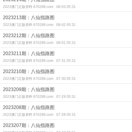
2023澳门正版资料 670288.com
08-03 05:31
2023213期：八仙指路图
2023澳门正版资料 670288.com
08-02 05:31
2023212期：八仙指路图
2023澳门正版资料 670288.com
08-01 05:31
2023211期：八仙指路图
2023澳门正版资料 670288.com
07-31 05:31
2023210期：八仙指路图
2023澳门正版资料 670288.com
07-30 05:31
2023209期：八仙指路图
2023澳门正版资料 670288.com
07-29 05:31
2023208期：八仙指路图
2023澳门正版资料 670288.com
07-28 05:31
2023207期：八仙指路图